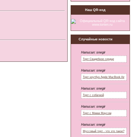
Наш QR-код
Случайные новости
Написал:
snegir
Торт Свадебное сердце
Написал:
snegir
Торт ноутбук Apple MacBook Air
Написал:
snegir
Торт с собачкой
Написал:
snegir
Торт с Микки Маусом
Написал:
snegir
Муссовый торт - что это такое?