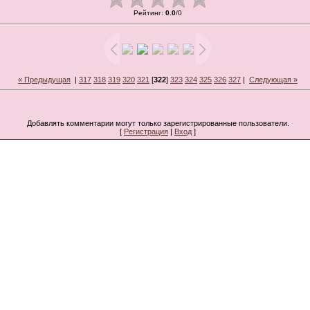
Рейтинг
:
0.0
/
0
« Предыдущая
|
317
318
319
320
321
[
322
]
323
324
325
326
327
|
Следующая »
Добавлять комментарии могут только зарегистрированные пользователи.
[
Регистрация
|
Вход
]