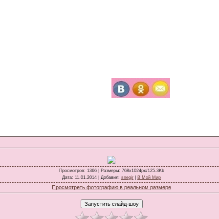
Просмотров
: 1366 |
Размеры
: 768x1024px/125.3Kb
Дата
: 11.01.2014 |
Добавил
:
snegir
|
В Мой Мир
Просмотреть фотографию в реальном размере