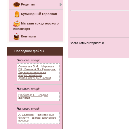
Рецепты
Кулинарный гороскоп
Магазин кондитерского
инвентаря
Контакты
Всего комментариев
:
0
Последние файлы
Написал:
snegir
Соловьева О.М. , Миронова
Г.К., Елепин А.П. - Кулинария:
Теоретические основы
профессиональной
деятельности (В 2 частях)
Написал:
snegir
Гусейнзаде Г. - Сладкая
фантазия
Написал:
snegir
А. Селезнев - Таинственные
бискотти - дважды запеченное
печенье