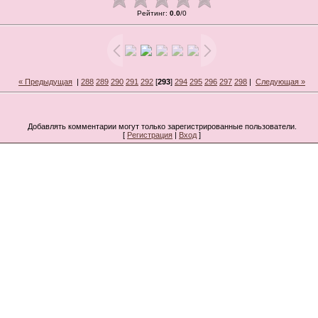
Рейтинг
:
0.0
/
0
« Предыдущая
|
288
289
290
291
292
[
293
]
294
295
296
297
298
|
Следующая »
Добавлять комментарии могут только зарегистрированные пользователи.
[
Регистрация
|
Вход
]