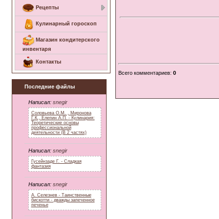
Рецепты
Кулинарный гороскоп
Магазин кондитерского
инвентаря
Контакты
Всего комментариев
:
0
Последние файлы
Написал:
snegir
Соловьева О.М. , Миронова
Г.К., Елепин А.П. - Кулинария:
Теоретические основы
профессиональной
деятельности (В 2 частях)
Написал:
snegir
Гусейнзаде Г. - Сладкая
фантазия
Написал:
snegir
А. Селезнев - Таинственные
бискотти - дважды запеченное
печенье