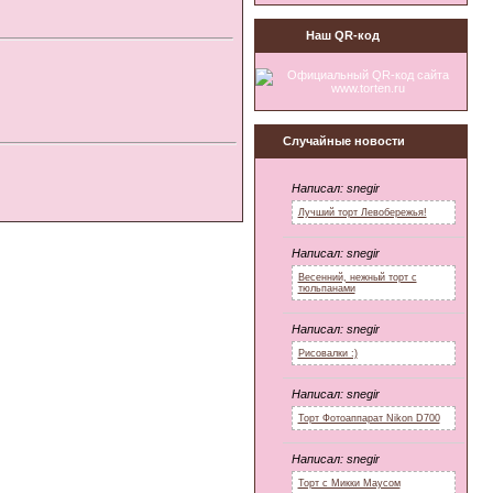
Наш QR-код
Случайные новости
Написал:
snegir
Лучший торт Левобережья!
Написал:
snegir
Весенний, нежный торт с
тюльпанами
Написал:
snegir
Рисовалки :)
Написал:
snegir
Торт Фотоаппарат Nikon D700
Написал:
snegir
Торт с Микки Маусом