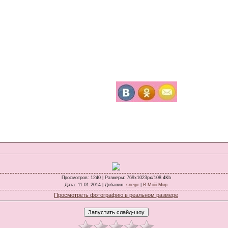
Просмотров
: 1240 |
Размеры
: 769x1023px/108.4Kb
Дата
: 11.01.2014 |
Добавил
:
snegir
|
В Мой Мир
Просмотреть фотографию в реальном размере