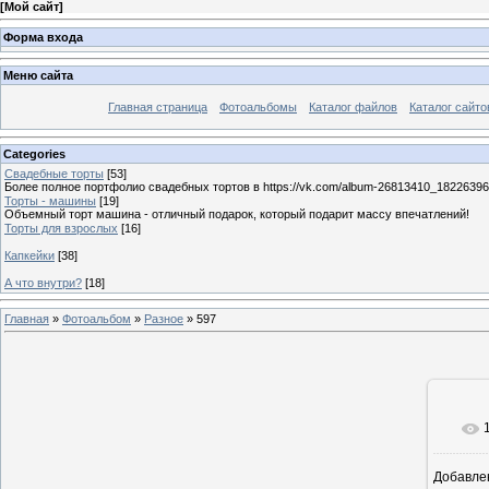
[
Мой сайт
]
Форма входа
Меню сайта
Главная страница
Фотоальбомы
Каталог файлов
Каталог сайто
Categories
Свадебные торты
[53]
Более полное портфолио свадебных тортов в https://vk.com/album-26813410_1822639
Торты - машины
[19]
Объемный торт машина - отличный подарок, который подарит массу впечатлений!
Торты для взрослых
[16]
Капкейки
[38]
А что внутри?
[18]
Главная
»
Фотоальбом
»
Разное
» 597
Добавле
1