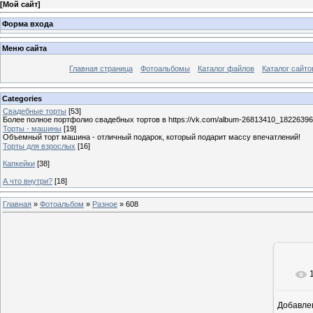
[
Мой сайт
]
Форма входа
Меню сайта
Главная страница
Фотоальбомы
Каталог файлов
Каталог сайто
Categories
Свадебные торты
[53]
Более полное портфолио свадебных тортов в https://vk.com/album-26813410_1822639
Торты - машины
[19]
Объемный торт машина - отличный подарок, который подарит массу впечатлений!
Торты для взрослых
[16]
Капкейки
[38]
А что внутри?
[18]
Главная
»
Фотоальбом
»
Разное
» 608
Добавле
12