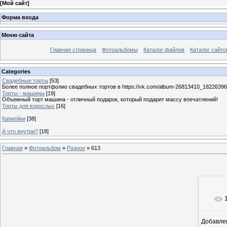
[
Мой сайт
]
Форма входа
Меню сайта
Главная страница
Фотоальбомы
Каталог файлов
Каталог сайто
Categories
Свадебные торты
[53]
Более полное портфолио свадебных тортов в https://vk.com/album-26813410_1822639
Торты - машины
[19]
Объемный торт машина - отличный подарок, который подарит массу впечатлений!
Торты для взрослых
[16]
Капкейки
[38]
А что внутри?
[18]
Главная
»
Фотоальбом
»
Разное
» 613
Добавле
11