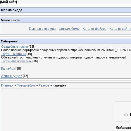
[
Мой сайт
]
Форма входа
Меню сайта
Главная страница
Фотоальбомы
Каталог файлов
Каталог сайто
Categories
Свадебные торты
[53]
Более полное портфолио свадебных тортов в https://vk.com/album-26813410_1822639
Торты - машины
[19]
Объемный торт машина - отличный подарок, который подарит массу впечатлений!
Торты для взрослых
[16]
Капкейки
[38]
А что внутри?
[18]
Главная
»
Фотоальбом
»
Разное
» Капкейки
Добавле
1