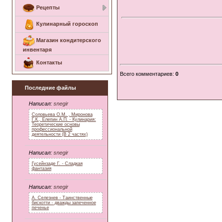
Рецепты
Кулинарный гороскоп
Магазин кондитерского
инвентаря
Контакты
Всего комментариев
:
0
Последние файлы
Написал:
snegir
Соловьева О.М. , Миронова
Г.К., Елепин А.П. - Кулинария:
Теоретические основы
профессиональной
деятельности (В 2 частях)
Написал:
snegir
Гусейнзаде Г. - Сладкая
фантазия
Написал:
snegir
А. Селезнев - Таинственные
бискотти - дважды запеченное
печенье