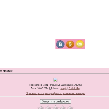
из мастики
Просмотров
: 1641 |
Размеры
: 1280x960px/175.4Kb
Дата
: 18.02.2014 |
Добавил
:
snegir
|
В Мой Мир
Просмотреть фотографию в реальном размере