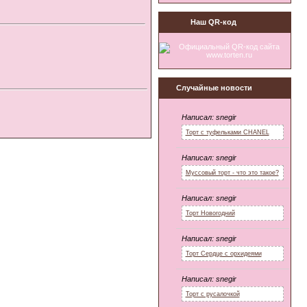
Наш QR-код
Случайные новости
Написал:
snegir
Торт с туфельками CHANEL
Написал:
snegir
Муссовый торт - что это такое?
Написал:
snegir
Торт Новогодний
Написал:
snegir
Торт Сердце с орхидеями
Написал:
snegir
Торт с русалочкой