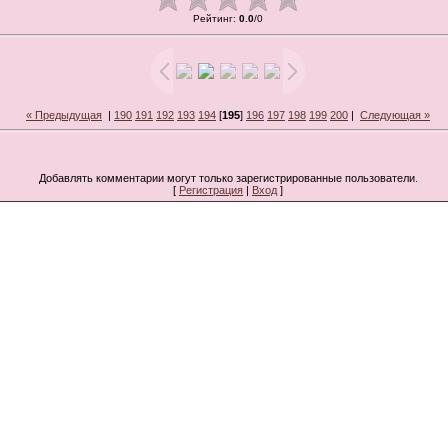
Рейтинг
:
0.0
/
0
« Предыдущая
|
190
191
192
193
194
[
195
]
196
197
198
199
200
|
Следующая »
Добавлять комментарии могут только зарегистрированные пользователи.
[
Регистрация
|
Вход
]