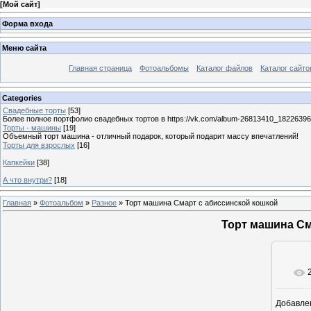
[
Мой сайт
]
Форма входа
Меню сайта
Главная страница
Фотоальбомы
Каталог файлов
Каталог сайто
Categories
Свадебные торты
[53]
Более полное портфолио свадебных тортов в https://vk.com/album-26813410_1822639
Торты - машины
[19]
Объемный торт машина - отличный подарок, который подарит массу впечатлений!
Торты для взрослых
[16]
Капкейки
[38]
А что внутри?
[18]
Главная
»
Фотоальбом
»
Разное
» Торт машина Смарт с абиссинской кошкой
Торт машина См
Добавле