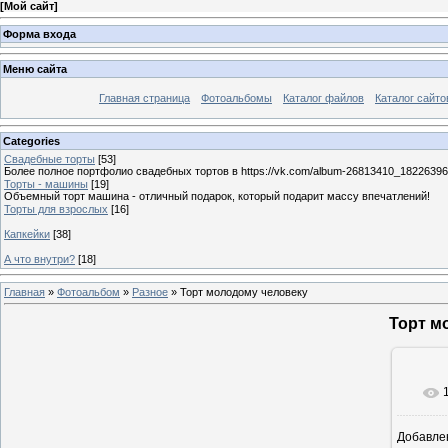
[
Мой сайт
]
Форма входа
Меню сайта
Главная страница
Фотоальбомы
Каталог файлов
Каталог сайто
Categories
Свадебные торты
[53]
Более полное портфолио свадебных тортов в https://vk.com/album-26813410_1822639
Торты - машины
[19]
Объемный торт машина - отличный подарок, который подарит массу впечатлений!
Торты для взрослых
[16]
Капкейки
[38]
А что внутри?
[18]
Главная
»
Фотоальбом
»
Разное
» Торт молодому человеку
Торт м
Добавле