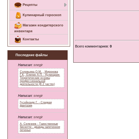
Рецепты
Кулинарный гороскоп
Магазин кондитерского
инвентаря
Контакты
Всего комментариев
:
0
Последние файлы
Написал:
snegir
Соловьева О.М. , Миронова
Г.К., Елепин А.П. - Кулинария:
Теоретические основы
профессиональной
деятельности (В 2 частях)
Написал:
snegir
Гусейнзаде Г. - Сладкая
фантазия
Написал:
snegir
А. Селезнев - Таинственные
бискотти - дважды запеченное
печенье