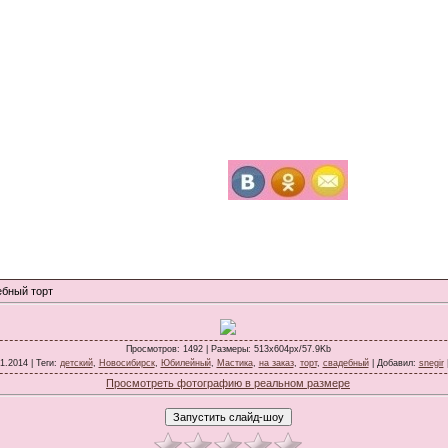
бный торт
Просмотров
: 1492 |
Размеры
: 513x604px/57.9Kb
01.2014 |
Теги
:
детский
,
Новосибирск
,
Юбилейный
,
Мастика
,
на заказ
,
торт
,
свадебный
|
Добавил
:
snegir
Просмотреть фотографию в реальном размере