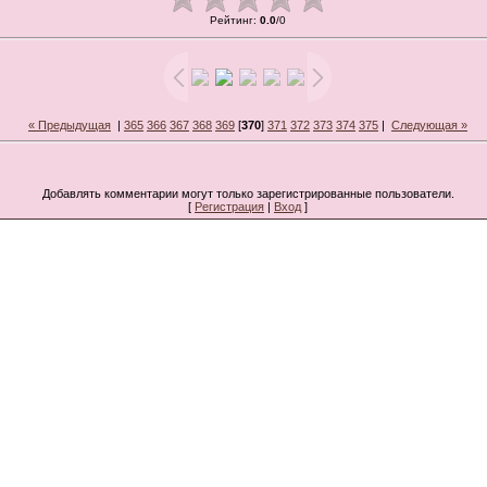
Рейтинг
:
0.0
/
0
« Предыдущая
|
365
366
367
368
369
[
370
]
371
372
373
374
375
|
Следующая »
Добавлять комментарии могут только зарегистрированные пользователи.
[
Регистрация
|
Вход
]