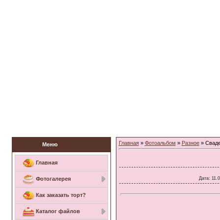
Заказать торт
Главная
»
Фотоальбом
»
Разное
» Сваде
Меню
Главная
Дата
: 11.
Фотогалерея
Как заказать торт?
Каталог файлов