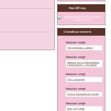
Наш QR-код
Случайные новости
Написал:
snegir
Торт Единичка с зайцем
Написал:
snegir
Заказать торт в Новосибирске,
в Краснообске, с доставкой
Написал:
snegir
Торт с кошечкой
Написал:
snegir
Торты в Малазийской технике
Написал:
snegir
Мир! Труд! Май!