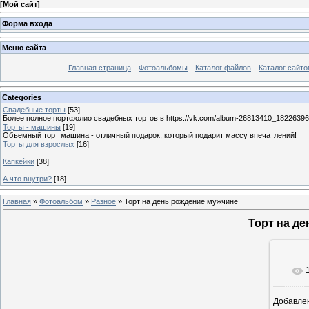
[
Мой сайт
]
Форма входа
Меню сайта
Главная страница
Фотоальбомы
Каталог файлов
Каталог сайто
Categories
Свадебные торты
[53]
Более полное портфолио свадебных тортов в https://vk.com/album-26813410_1822639
Торты - машины
[19]
Объемный торт машина - отличный подарок, который подарит массу впечатлений!
Торты для взрослых
[16]
Капкейки
[38]
А что внутри?
[18]
Главная
»
Фотоальбом
»
Разное
» Торт на день рождение мужчине
Торт на д
Добавле
12