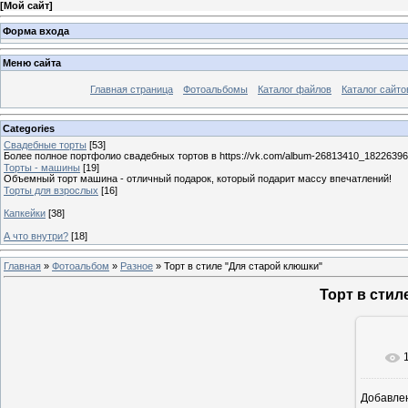
[
Мой сайт
]
Форма входа
Меню сайта
Главная страница
Фотоальбомы
Каталог файлов
Каталог сайто
Categories
Свадебные торты
[53]
Более полное портфолио свадебных тортов в https://vk.com/album-26813410_1822639
Торты - машины
[19]
Объемный торт машина - отличный подарок, который подарит массу впечатлений!
Торты для взрослых
[16]
Капкейки
[38]
А что внутри?
[18]
Главная
»
Фотоальбом
»
Разное
» Торт в стиле "Для старой клюшки"
Торт в стил
Добавле
12