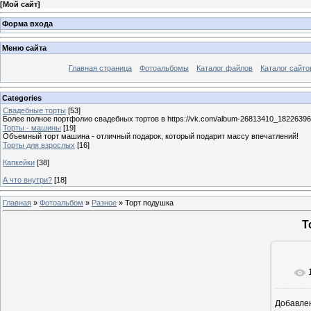
[
Мой сайт
]
Форма входа
Меню сайта
Главная страница
Фотоальбомы
Каталог файлов
Каталог сайто
Categories
Свадебные торты
[53]
Более полное портфолио свадебных тортов в https://vk.com/album-26813410_1822639
Торты - машины
[19]
Объемный торт машина - отличный подарок, который подарит массу впечатлений!
Торты для взрослых
[16]
Капкейки
[38]
А что внутри?
[18]
Главная
»
Фотоальбом
»
Разное
» Торт подушка
Т
Добавле
1