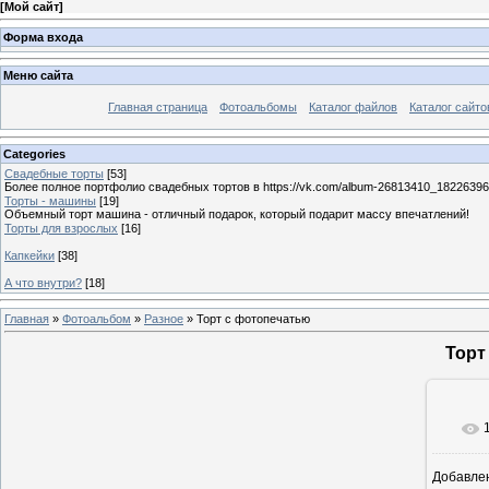
[
Мой сайт
]
Форма входа
Меню сайта
Главная страница
Фотоальбомы
Каталог файлов
Каталог сайто
Categories
Свадебные торты
[53]
Более полное портфолио свадебных тортов в https://vk.com/album-26813410_1822639
Торты - машины
[19]
Объемный торт машина - отличный подарок, который подарит массу впечатлений!
Торты для взрослых
[16]
Капкейки
[38]
А что внутри?
[18]
Главная
»
Фотоальбом
»
Разное
» Торт с фотопечатью
Торт
Добавле
1