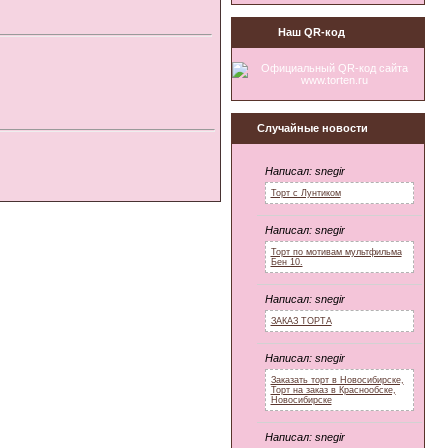
Наш QR-код
Случайные новости
Написал:
snegir
Торт с Лунтиком
Написал:
snegir
Торт по мотивам мультфильма
Бен 10.
Написал:
snegir
ЗАКАЗ ТОРТА
Написал:
snegir
Заказать торт в Новосибирске,
Торт на заказ в Краснообске,
Новосибирске
Написал:
snegir