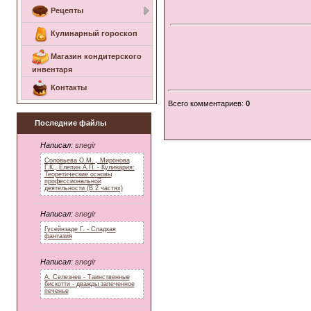
Рецепты
Кулинарный гороскоп
Магазин кондитерского
инвентаря
Контакты
Всего комментариев
:
0
Последние файлы
Написал:
snegir
Соловьева О.М. , Миронова
Г.К., Елепин А.П. - Кулинария:
Теоретические основы
профессиональной
деятельности (В 2 частях)
Написал:
snegir
Гусейнзаде Г. - Сладкая
фантазия
Написал:
snegir
А. Селезнев - Таинственные
бискотти - дважды запеченное
печенье