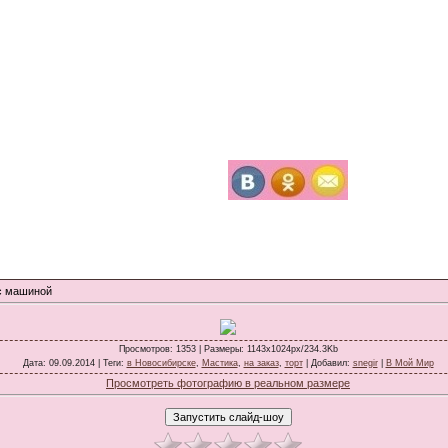
с машиной
Просмотров
: 1353 |
Размеры
: 1143x1024px/234.3Kb
Дата
: 09.09.2014 |
Теги
:
в Новосибирске
,
Мастика
,
на заказ
,
торт
|
Добавил
:
snegir
|
В Мой Мир
Просмотреть фотографию в реальном размере