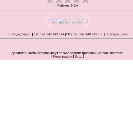
Рейтинг
:
0.0
/
0
« Предыдущая
|
140
141
142
143
144
[
145
]
146
147
148
149
150
|
Следующая »
Добавлять комментарии могут только зарегистрированные пользователи.
[
Регистрация
|
Вход
]