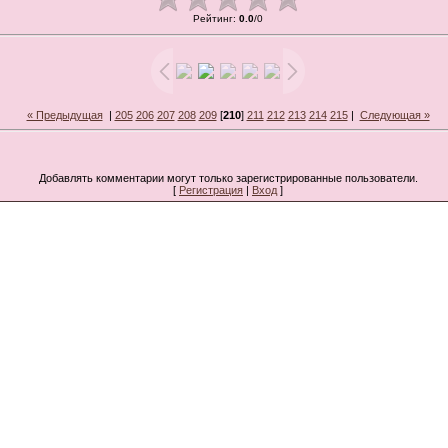
Рейтинг
:
0.0
/
0
« Предыдущая
|
205
206
207
208
209
[
210
]
211
212
213
214
215
|
Следующая »
Добавлять комментарии могут только зарегистрированные пользователи.
[
Регистрация
|
Вход
]