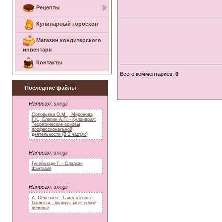
Рецепты
Кулинарный гороскоп
Магазин кондитерского
инвентаря
Контакты
Всего комментариев
:
0
Последние файлы
Написал:
snegir
Соловьева О.М. , Миронова
Г.К., Елепин А.П. - Кулинария:
Теоретические основы
профессиональной
деятельности (В 2 частях)
Написал:
snegir
Гусейнзаде Г. - Сладкая
фантазия
Написал:
snegir
А. Селезнев - Таинственные
бискотти - дважды запеченное
печенье