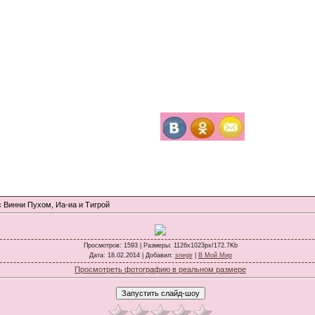
с Винни Пухом, Иа-иа и Тигрой
Просмотров
: 1593 |
Размеры
: 1126x1023px/172.7Kb
Дата
: 18.02.2014 |
Добавил
:
snegir
|
В Мой Мир
Просмотреть фотографию в реальном размере