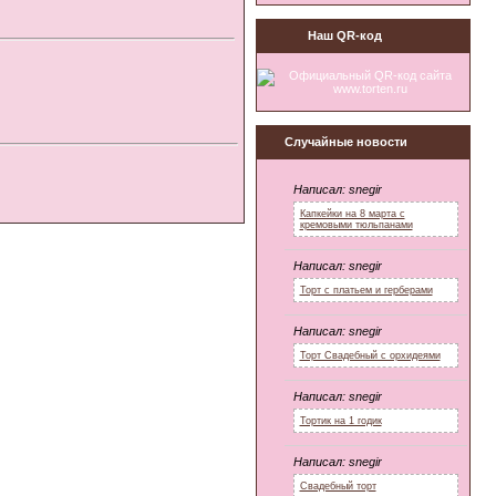
Наш QR-код
Случайные новости
Написал:
snegir
Капкейки на 8 марта с
кремовыми тюльпанами
Написал:
snegir
Торт с платьем и герберами
Написал:
snegir
Торт Свадебный с орхидеями
Написал:
snegir
Тортик на 1 годик
Написал:
snegir
Свадебный торт