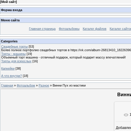
[
Мой сайт
]
Форма входа
Меню сайта
Главная страница
Фотоальбомы
Каталог файлов
Каталог сайто
Categories
Свадебные торты
[53]
Более полное портфолио свадебных тортов в https://vk.com/album-26813410_1822639
Торты - машины
[19]
Объемный торт машина - отличный подарок, который подарит массу впечатлений!
Торты для взрослых
[16]
Капкейки
[38]
А что внутри?
[18]
Главная
»
Фотоальбом
»
Разное
» Винни Пух из мастики
Винни
Добавле
8