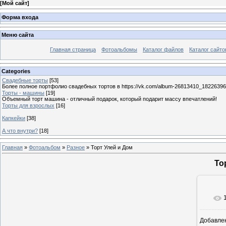
[
Мой сайт
]
Форма входа
Меню сайта
Главная страница
Фотоальбомы
Каталог файлов
Каталог сайто
Categories
Свадебные торты
[53]
Более полное портфолио свадебных тортов в https://vk.com/album-26813410_1822639
Торты - машины
[19]
Объемный торт машина - отличный подарок, который подарит массу впечатлений!
Торты для взрослых
[16]
Капкейки
[38]
А что внутри?
[18]
Главная
»
Фотоальбом
»
Разное
» Торт Улей и Дом
То
Добавле