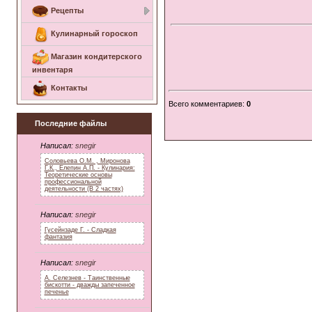
Рецепты
Кулинарный гороскоп
Магазин кондитерского
инвентаря
Контакты
Всего комментариев
:
0
Последние файлы
Написал:
snegir
Соловьева О.М. , Миронова
Г.К., Елепин А.П. - Кулинария:
Теоретические основы
профессиональной
деятельности (В 2 частях)
Написал:
snegir
Гусейнзаде Г. - Сладкая
фантазия
Написал:
snegir
А. Селезнев - Таинственные
бискотти - дважды запеченное
печенье