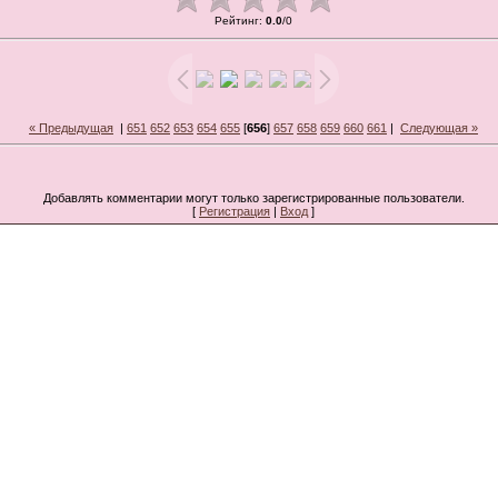
Рейтинг
:
0.0
/
0
« Предыдущая
|
651
652
653
654
655
[
656
]
657
658
659
660
661
|
Следующая »
Добавлять комментарии могут только зарегистрированные пользователи.
[
Регистрация
|
Вход
]