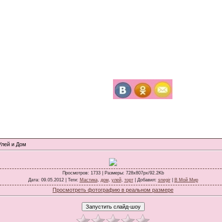
Улей и Дом
Просмотров
: 1733 |
Размеры
: 728x807px/92.2Kb
Дата
: 09.05.2012 |
Теги
:
Мастика
,
дом
,
улей
,
торт
|
Добавил
:
snegir
|
В Мой Мир
Просмотреть фотографию в реальном размере