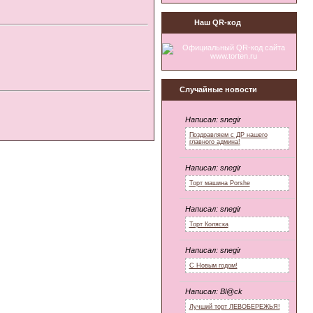
Наш QR-код
Случайные новости
Написал:
snegir
Поздравляем с ДР нашего
главного админа!
Написал:
snegir
Торт машина Porshe
Написал:
snegir
Торт Коляска
Написал:
snegir
С Новым годом!
Написал:
Bl@ck
Лучший торт ЛЕВОБЕРЕЖЬЯ!