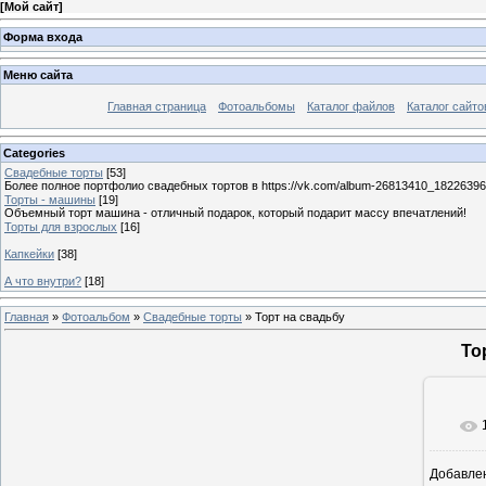
[
Мой сайт
]
Форма входа
Меню сайта
Главная страница
Фотоальбомы
Каталог файлов
Каталог сайто
Categories
Свадебные торты
[53]
Более полное портфолио свадебных тортов в https://vk.com/album-26813410_1822639
Торты - машины
[19]
Объемный торт машина - отличный подарок, который подарит массу впечатлений!
Торты для взрослых
[16]
Капкейки
[38]
А что внутри?
[18]
Главная
»
Фотоальбом
»
Свадебные торты
» Торт на свадьбу
То
Добавле
12