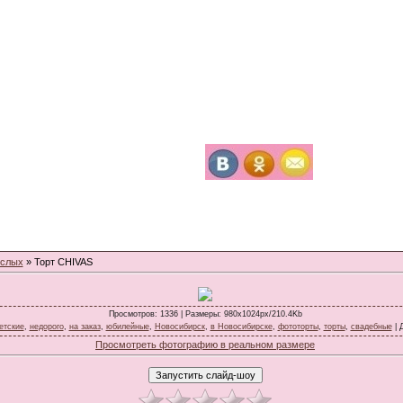
ослых
» Торт CHIVAS
Просмотров
: 1336 |
Размеры
: 980x1024px/210.4Kb
етские
,
недорого
,
на заказ
,
юбилейные
,
Новосибирск
,
в Новосибирске
,
фототорты
,
торты
,
свадебные
|
Просмотреть фотографию в реальном размере