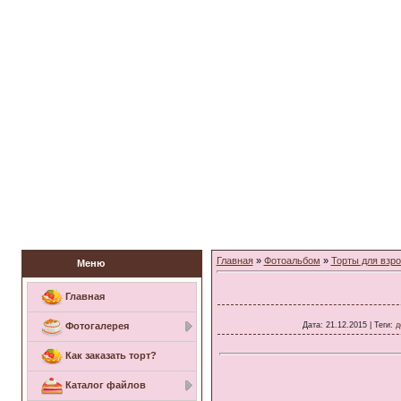
Заказать торт
Главная
»
Фотоальбом
»
Торты для взр
Меню
Главная
Дата
: 21.12.2015 |
Теги
:
д
Фотогалерея
Как заказать торт?
Каталог файлов