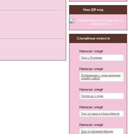
Наш QR-код
Случайные новости
Написал:
snegir
Торт с Лунтиком
Написал:
snegir
Поздравляем с днем рождения
хозяйку сайта!
Написал:
snegir
Тортик на 1 годик
Написал:
snegir
Торт на заказ в Новосибирске
Написал:
snegir
Торт по мотивам фильма