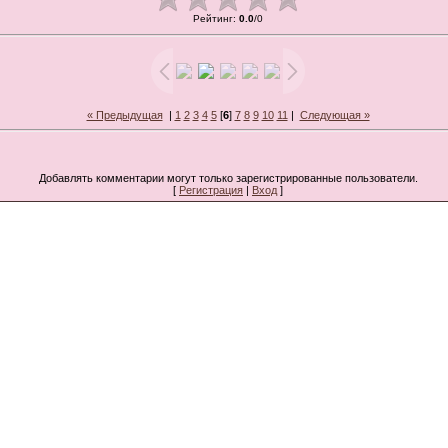
Рейтинг
:
0.0
/
0
« Предыдущая
|
1
2
3
4
5
[
6
]
7
8
9
10
11
|
Следующая »
Добавлять комментарии могут только зарегистрированные пользователи.
[
Регистрация
|
Вход
]