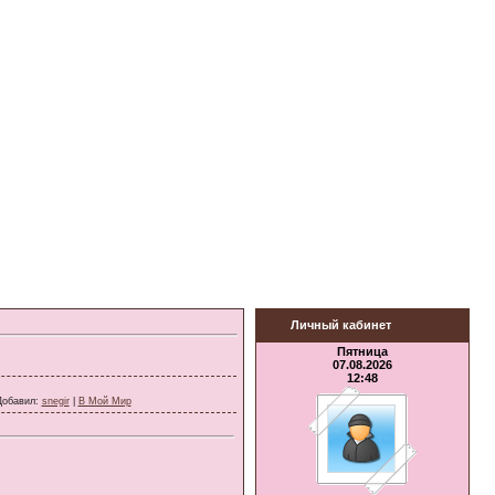
Личный кабинет
Пятница
07.08.2026
12:48
Добавил
:
snegir
|
В Мой Мир