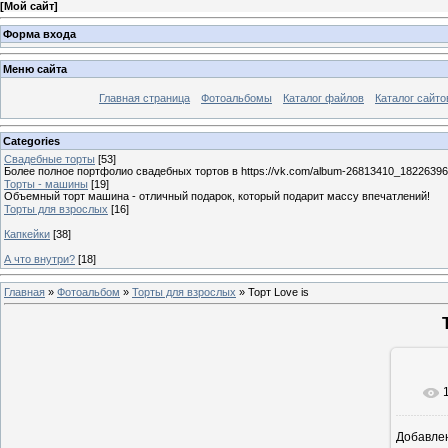
[
Мой сайт
]
Форма входа
Меню сайта
Главная страница
Фотоальбомы
Каталог файлов
Каталог сайто
Categories
Свадебные торты
[53]
Более полное портфолио свадебных тортов в https://vk.com/album-26813410_1822639
Торты - машины
[19]
Объемный торт машина - отличный подарок, который подарит массу впечатлений!
Торты для взрослых
[16]
Капкейки
[38]
А что внутри?
[18]
Главная
»
Фотоальбом
»
Торты для взрослых
» Торт Love is
Добавле
11