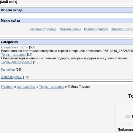
[
Мой сайт
]
Форма входа
Меню сайта
Главная страница
Фотоальбомы
Каталог файлов
Каталог сайто
Categories
Свадебные торты
[53]
Более полное портфолио свадебных тортов в https://vk.com/album-26813410_1822639
Торты - машины
[19]
Объемный торт машина - отличный подарок, который подарит массу впечатлений!
Торты для взрослых
[16]
Капкейки
[38]
А что внутри?
[18]
Главная
»
Фотоальбом
»
Торты - машины
» Тойота Труено
Т
Добавле
12