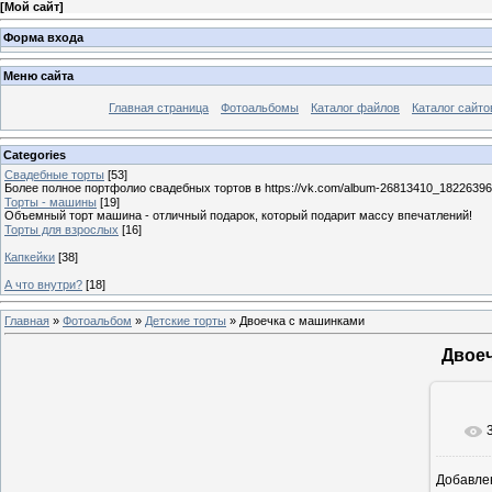
[
Мой сайт
]
Форма входа
Меню сайта
Главная страница
Фотоальбомы
Каталог файлов
Каталог сайто
Categories
Свадебные торты
[53]
Более полное портфолио свадебных тортов в https://vk.com/album-26813410_1822639
Торты - машины
[19]
Объемный торт машина - отличный подарок, который подарит массу впечатлений!
Торты для взрослых
[16]
Капкейки
[38]
А что внутри?
[18]
Главная
»
Фотоальбом
»
Детские торты
» Двоечка с машинками
Двое
Добавле
11