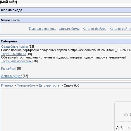
[
Мой сайт
]
Форма входа
Меню сайта
Главная страница
Фотоальбомы
Каталог файлов
Каталог сайто
Categories
Свадебные торты
[53]
Более полное портфолио свадебных тортов в https://vk.com/album-26813410_1822639
Торты - машины
[19]
Объемный торт машина - отличный подарок, который подарит массу впечатлений!
Торты для взрослых
[16]
Капкейки
[38]
А что внутри?
[18]
Главная
»
Фотоальбом
»
Детские торты
» Спанч боб
Добавле
10