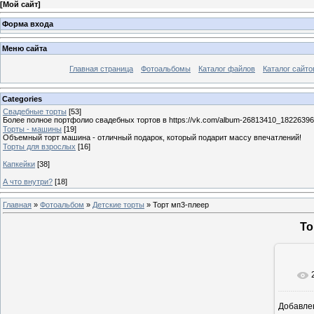
[
Мой сайт
]
Форма входа
Меню сайта
Главная страница
Фотоальбомы
Каталог файлов
Каталог сайто
Categories
Свадебные торты
[53]
Более полное портфолио свадебных тортов в https://vk.com/album-26813410_1822639
Торты - машины
[19]
Объемный торт машина - отличный подарок, который подарит массу впечатлений!
Торты для взрослых
[16]
Капкейки
[38]
А что внутри?
[18]
Главная
»
Фотоальбом
»
Детские торты
» Торт мп3-плеер
То
Добавле