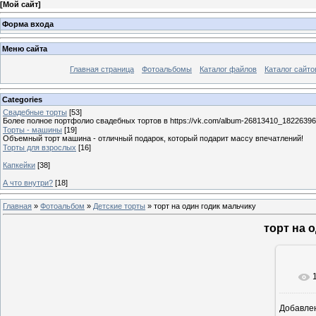
[
Мой сайт
]
Форма входа
Меню сайта
Главная страница
Фотоальбомы
Каталог файлов
Каталог сайто
Categories
Свадебные торты
[53]
Более полное портфолио свадебных тортов в https://vk.com/album-26813410_1822639
Торты - машины
[19]
Объемный торт машина - отличный подарок, который подарит массу впечатлений!
Торты для взрослых
[16]
Капкейки
[38]
А что внутри?
[18]
Главная
»
Фотоальбом
»
Детские торты
» торт на один годик мальчику
торт на 
Добавле
10