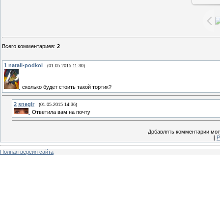
Всего комментариев
:
2
1
natali-podkol
(01.05.2015 11:30)
сколько будет стоить такой тортик?
2
snegir
(01.05.2015 14:36)
Ответила вам на почту
Добавлять комментарии могу
[
Р
Полная версия сайта