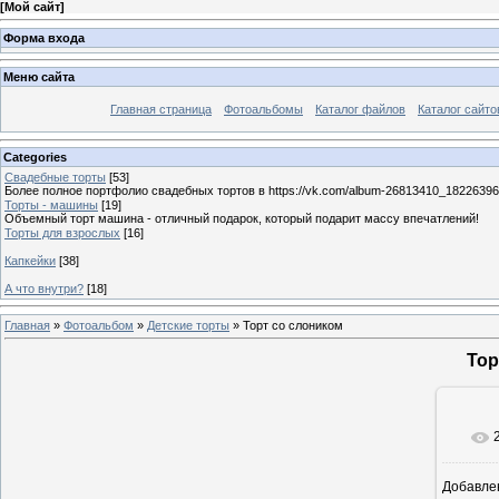
[
Мой сайт
]
Форма входа
Меню сайта
Главная страница
Фотоальбомы
Каталог файлов
Каталог сайто
Categories
Свадебные торты
[53]
Более полное портфолио свадебных тортов в https://vk.com/album-26813410_1822639
Торты - машины
[19]
Объемный торт машина - отличный подарок, который подарит массу впечатлений!
Торты для взрослых
[16]
Капкейки
[38]
А что внутри?
[18]
Главная
»
Фотоальбом
»
Детские торты
» Торт со слоником
Тор
Добавле