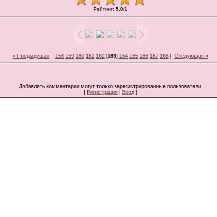
Рейтинг
:
5.0
/
1
« Предыдущая
|
158
159
160
161
162
[
163
]
164
165
166
167
168
|
Следующая »
Добавлять комментарии могут только зарегистрированные пользователи.
[
Регистрация
|
Вход
]