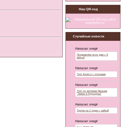
Наш QR-код
Случайные новости
Написал:
snegir
Поздравляю всех дам с 8
марта!
Написал:
snegir
Торт Колесо с птичками
Написал:
snegir
Торт по мотивам фильма
"Элвин и бурундуки"
Написал:
snegir
Тортик на 1 годик с зайкой
Написал:
snegir