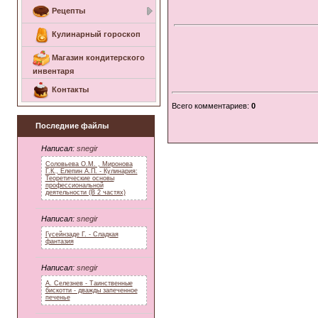
Рецепты
Кулинарный гороскоп
Магазин кондитерского
инвентаря
Контакты
Всего комментариев
:
0
Последние файлы
Написал:
snegir
Соловьева О.М. , Миронова
Г.К., Елепин А.П. - Кулинария:
Теоретические основы
профессиональной
деятельности (В 2 частях)
Написал:
snegir
Гусейнзаде Г. - Сладкая
фантазия
Написал:
snegir
А. Селезнев - Таинственные
бискотти - дважды запеченное
печенье