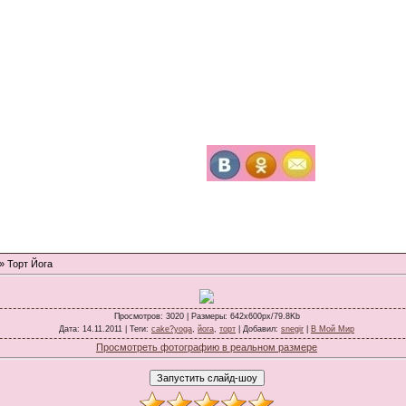
» Торт Йога
Просмотров
: 3020 |
Размеры
: 642x600px/79.8Kb
Дата
: 14.11.2011 |
Теги
:
cake?yoga
,
йога
,
торт
|
Добавил
:
snegir
|
В Мой Мир
Просмотреть фотографию в реальном размере