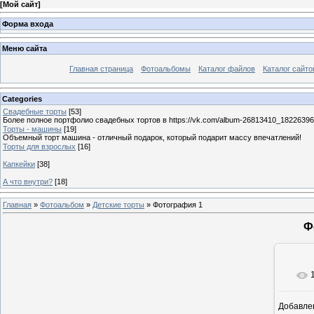
[
Мой сайт
]
Форма входа
Меню сайта
Главная страница
Фотоальбомы
Каталог файлов
Каталог сайто
Categories
Свадебные торты
[53]
Более полное портфолио свадебных тортов в https://vk.com/album-26813410_1822639
Торты - машины
[19]
Объемный торт машина - отличный подарок, который подарит массу впечатлений!
Торты для взрослых
[16]
Капкейки
[38]
А что внутри?
[18]
Главная
»
Фотоальбом
»
Детские торты
» Фотография 1
Ф
Добавле