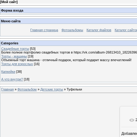
[
Мой сайт
]
Форма входа
Меню сайта
Главная страница
Фотоальбомы
Каталог файлов
Каталог сайто
Categories
Свадебные торты
[53]
Более полное портфолио свадебных тортов в https://vk.com/album-26813410_1822639
Торты - машины
[19]
Объемный торт машина - отличный подарок, который подарит массу впечатлений!
Торты для взрослых
[16]
Капкейки
[38]
А что внутри?
[18]
Главная
»
Фотоальбом
»
Детские торты
» Туфельки
Добавле
6