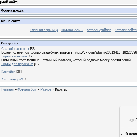
[
Мой сайт
]
Форма входа
Меню сайта
Главная страница
Фотоальбомы
Каталог файлов
Каталог сайто
Categories
Свадебные торты
[53]
Более полное портфолио свадебных тортов в https://vk.com/album-26813410_1822639
Торты - машины
[19]
Объемный торт машина - отличный подарок, который подарит массу впечатлений!
Торты для взрослых
[16]
Капкейки
[38]
А что внутри?
[18]
Главная
»
Фотоальбом
»
Разное
» Каратист
Добавле
7