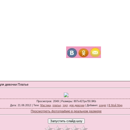
для девочки Платье
Просмотров
: 2049 |
Размеры
: 807x427px/50.9Kb
Дата
: 21.06.2012 |
Теги
:
Мастика
,
платье
,
торт
,
для девочки
|
Добавил
:
snegir
|
В Мой Мир
Просмотреть фотографию в реальном размере