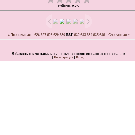
Рейтинг
:
0.0
/
0
« Предыдущая
|
626
627
628
629
630
[
631
]
632
633
634
635
636
|
Следующая »
Добавлять комментарии могут только зарегистрированные пользователи.
[
Регистрация
|
Вход
]