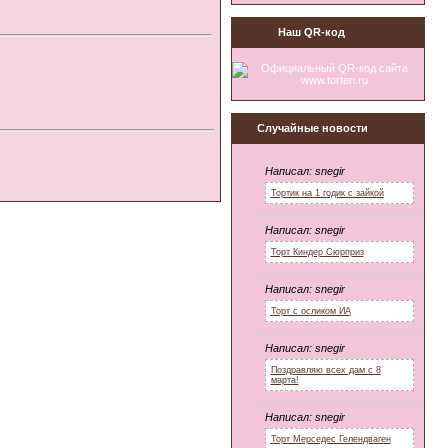
Наш QR-код
Случайные новости
Написал:
snegir
Тортик на 1 годик с зайкой
Написал:
snegir
Торт Киндер Сюрприз
Написал:
snegir
Торт с осликом ИА
Написал:
snegir
Поздравляю всех дам с 8
марта!
Написал:
snegir
Торт Мерседес Гелендваген