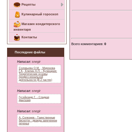
Рецепты
Кулинарный гороскоп
Магазин кондитерского
инвентаря
Контакты
Всего комментариев
:
0
Последние файлы
Написал:
snegir
Соловьева О.М. , Миронова
Г.К., Елепин А.П. - Кулинария:
Теоретические основы
профессиональной
деятельности (В 2 частях)
Написал:
snegir
Гусейнзаде Г. - Сладкая
фантазия
Написал:
snegir
А. Селезнев - Таинственные
бискотти - дважды запеченное
печенье