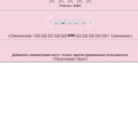
Рейтинг
:
0.0
/
0
« Предыдущая
|
625
626
627
628
629
[
630
]
631
632
633
634
635
|
Следующая »
Добавлять комментарии могут только зарегистрированные пользователи.
[
Регистрация
|
Вход
]