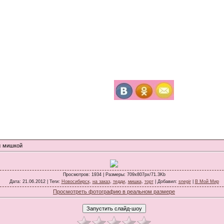
с мишкой
Просмотров
: 1934 |
Размеры
: 709x807px/71.3Kb
Дата
: 21.06.2012 |
Теги
:
Новосибирск
,
на заказ
,
тедди
,
мишка
,
торт
|
Добавил
:
snegir
|
В Мой Мир
Просмотреть фотографию в реальном размере