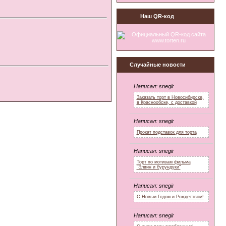
Наш QR-код
Случайные новости
Написал:
snegir
Заказать торт в Новосибирске,
в Краснообске, с доставкой
Написал:
snegir
Прокат подставок для торта
Написал:
snegir
Торт по мотивам фильма
"Элвин и бурундуки"
Написал:
snegir
С Новым Годом и Рождеством!
Написал:
snegir