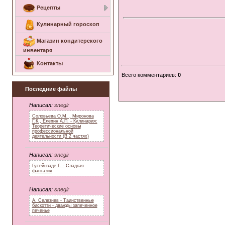
Рецепты
Кулинарный гороскоп
Магазин кондитерского
инвентаря
Контакты
Всего комментариев
:
0
Последние файлы
Написал:
snegir
Соловьева О.М. , Миронова
Г.К., Елепин А.П. - Кулинария:
Теоретические основы
профессиональной
деятельности (В 2 частях)
Написал:
snegir
Гусейнзаде Г. - Сладкая
фантазия
Написал:
snegir
А. Селезнев - Таинственные
бискотти - дважды запеченное
печенье