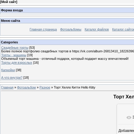
[
Мой сайт
]
Форма входа
Меню сайта
Главная страница
Фотоальбомы
Каталог файлов
Каталог сайто
Categories
Свадебные торты
[53]
Более полное портфолио свадебных тортов в https://vk.com/album-26813410_1822639
Торты - машины
[19]
Объемный торт машина - отличный подарок, который подарит массу впечатлений!
Торты для взрослых
[16]
Капкейки
[38]
А что внутри?
[18]
Главная
»
Фотоальбом
»
Разное
» Торт Хелло Китти Hello Kitty
Торт Хел
Добавле