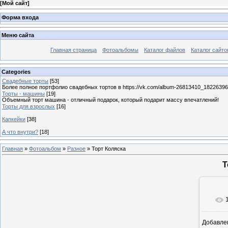
[
Мой сайт
]
Форма входа
Меню сайта
Главная страница
Фотоальбомы
Каталог файлов
Каталог сайто
Categories
Свадебные торты
[53]
Более полное портфолио свадебных тортов в https://vk.com/album-26813410_1822639
Торты - машины
[19]
Объемный торт машина - отличный подарок, который подарит массу впечатлений!
Торты для взрослых
[16]
Капкейки
[38]
А что внутри?
[18]
Главная
»
Фотоальбом
»
Разное
» Торт Коляска
Т
Добавле
8