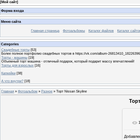
[
Мой сайт
]
Форма входа
Меню сайта
Главная страница
Фотоальбомы
Каталог файлов
Каталог сайто
Categories
Свадебные торты
[53]
Более полное портфолио свадебных тортов в https://vk.com/album-26813410_1822639
Торты - машины
[19]
Объемный торт машина - отличный подарок, который подарит массу впечатлений!
Торты для взрослых
[16]
Капкейки
[38]
А что внутри?
[18]
Главная
»
Фотоальбом
»
Разное
» Торт Nissan Skyline
Торт
Добавле