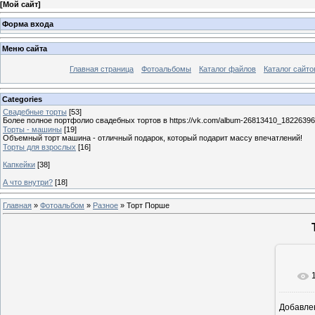
[
Мой сайт
]
Форма входа
Меню сайта
Главная страница
Фотоальбомы
Каталог файлов
Каталог сайто
Categories
Свадебные торты
[53]
Более полное портфолио свадебных тортов в https://vk.com/album-26813410_1822639
Торты - машины
[19]
Объемный торт машина - отличный подарок, который подарит массу впечатлений!
Торты для взрослых
[16]
Капкейки
[38]
А что внутри?
[18]
Главная
»
Фотоальбом
»
Разное
» Торт Порше
Добавле
7