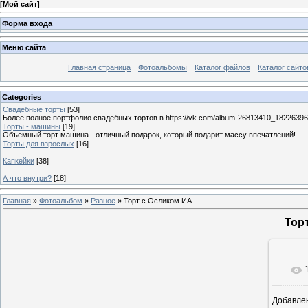
[
Мой сайт
]
Форма входа
Меню сайта
Главная страница
Фотоальбомы
Каталог файлов
Каталог сайто
Categories
Свадебные торты
[53]
Более полное портфолио свадебных тортов в https://vk.com/album-26813410_1822639
Торты - машины
[19]
Объемный торт машина - отличный подарок, который подарит массу впечатлений!
Торты для взрослых
[16]
Капкейки
[38]
А что внутри?
[18]
Главная
»
Фотоальбом
»
Разное
» Торт с Осликом ИА
Тор
Добавле
7