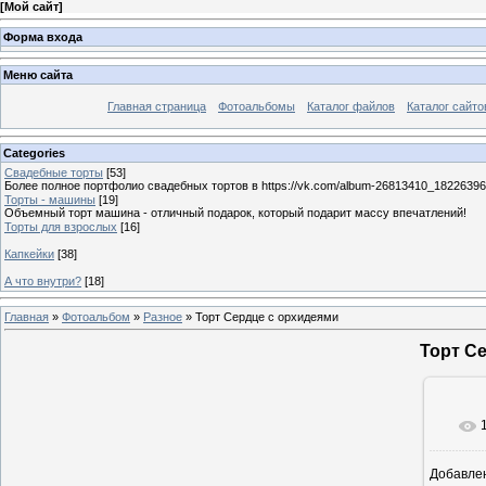
[
Мой сайт
]
Форма входа
Меню сайта
Главная страница
Фотоальбомы
Каталог файлов
Каталог сайто
Categories
Свадебные торты
[53]
Более полное портфолио свадебных тортов в https://vk.com/album-26813410_1822639
Торты - машины
[19]
Объемный торт машина - отличный подарок, который подарит массу впечатлений!
Торты для взрослых
[16]
Капкейки
[38]
А что внутри?
[18]
Главная
»
Фотоальбом
»
Разное
» Торт Сердце с орхидеями
Торт С
Добавле
8