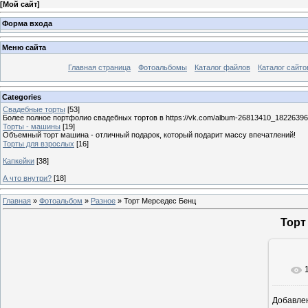
[
Мой сайт
]
Форма входа
Меню сайта
Главная страница
Фотоальбомы
Каталог файлов
Каталог сайто
Categories
Свадебные торты
[53]
Более полное портфолио свадебных тортов в https://vk.com/album-26813410_1822639
Торты - машины
[19]
Объемный торт машина - отличный подарок, который подарит массу впечатлений!
Торты для взрослых
[16]
Капкейки
[38]
А что внутри?
[18]
Главная
»
Фотоальбом
»
Разное
» Торт Мерседес Бенц
Торт
Добавле