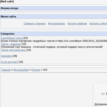
[
Мой сайт
]
Форма входа
Меню сайта
Главная страница
Фотоальбомы
Каталог файлов
Каталог сайто
Categories
Свадебные торты
[53]
Более полное портфолио свадебных тортов в https://vk.com/album-26813410_1822639
Торты - машины
[19]
Объемный торт машина - отличный подарок, который подарит массу впечатлений!
Торты для взрослых
[16]
Капкейки
[38]
А что внутри?
[18]
Главная
»
Фотоальбом
»
Разное
» 423
Добавле
8