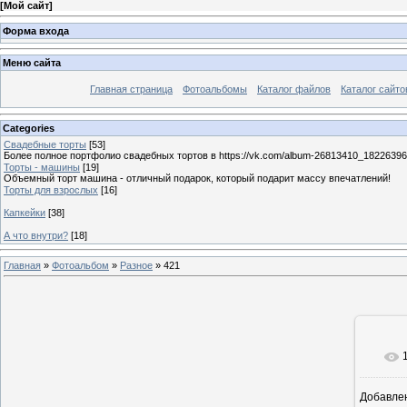
[
Мой сайт
]
Форма входа
Меню сайта
Главная страница
Фотоальбомы
Каталог файлов
Каталог сайто
Categories
Свадебные торты
[53]
Более полное портфолио свадебных тортов в https://vk.com/album-26813410_1822639
Торты - машины
[19]
Объемный торт машина - отличный подарок, который подарит массу впечатлений!
Торты для взрослых
[16]
Капкейки
[38]
А что внутри?
[18]
Главная
»
Фотоальбом
»
Разное
» 421
Добавле
8